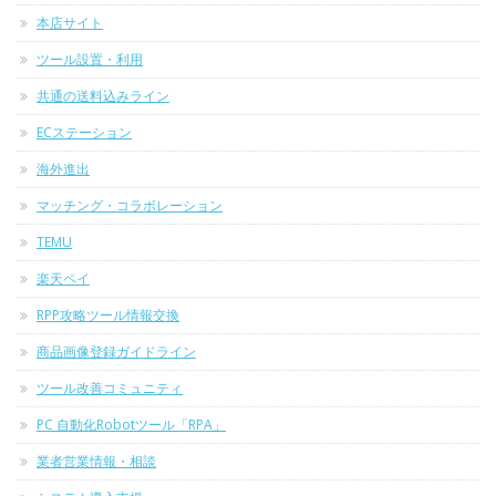
本店サイト
ツール設置・利用
共通の送料込みライン
ECステーション
海外進出
マッチング・コラボレーション
TEMU
楽天ペイ
RPP攻略ツール情報交換
商品画像登録ガイドライン
ツール改善コミュニティ
PC 自動化Robotツール「RPA」
業者営業情報・相談