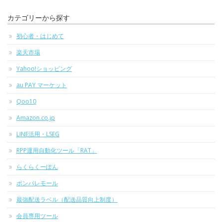
カテゴリーから探す
初心者・はじめて
楽天市場
Yahoo!ショッピング
au PAY マーケット
Qoo10
Amazon.co.jp
LINE活用・LSEG
RPP運用自動化ツール「RAT」
らくらくーぽん
ポンパレモール
最強配送ラベル（配送品質向上制度）
会員専用ツール