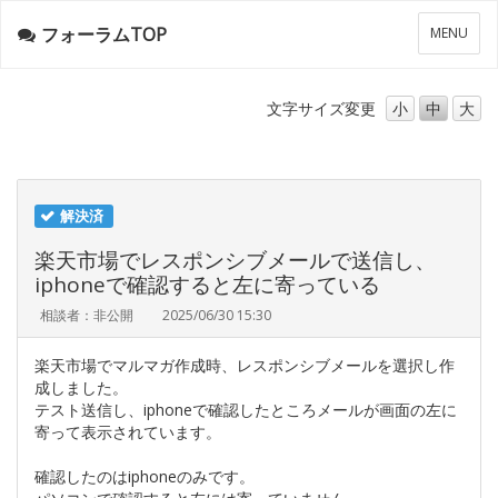
フォーラムTOP
メ
MENU
ニ
ュ
ー
文字サイズ
変更
小
中
大
解決済
楽天市場でレスポンシブメールで送信し、
iphoneで確認すると左に寄っている
相談者：非公開
2025/06/30 15:30
楽天市場でマルマガ作成時、レスポンシブメールを選択し作
成しました。
テスト送信し、iphoneで確認したところメールが画面の左に
寄って表示されています。
確認したのはiphoneのみです。