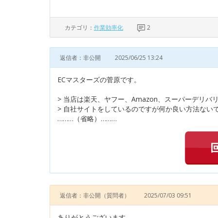
カテゴリ：
作業効率化
2
返信者：非公開
2025/06/25 13:24
ECマスターズの菅原です。
> 当店は楽天、ヤフー、Amazon、スーパーデリバ
> 自社サイトをしているのですが何か良い方法ない
………（省略）………
返信者：非公開
（質問者）
2025/07/03 09:51
ありがとうございます。