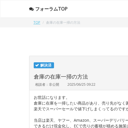
フォーラムTOP
TOP
倉庫の在庫一掃の方法
解決済
倉庫の在庫一掃の方法
相談者：非公開
2025/06/25 09:22
お世話になります。
倉庫に在庫を一掃したい商品があり、売り先がなく
楽天でスーパーセールで値下げしまくってるのです
当店は楽天、ヤフー、Amazon、スーパーデリバ
できるだけ現金化し、ECで売りの蓄積が積める施策