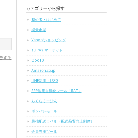
カテゴリーから探す
初心者・はじめて
楽天市場
Yahoo!ショッピング
au PAY マーケット
告する
Qoo10
Amazon.co.jp
LINE活用・LSEG
RPP運用自動化ツール「RAT」
らくらくーぽん
ポンパレモール
最強配送ラベル（配送品質向上制度）
会員専用ツール