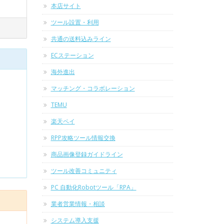
本店サイト
ツール設置・利用
共通の送料込みライン
ECステーション
海外進出
マッチング・コラボレーション
TEMU
楽天ペイ
RPP攻略ツール情報交換
商品画像登録ガイドライン
ツール改善コミュニティ
PC 自動化Robotツール「RPA」
業者営業情報・相談
システム導入支援