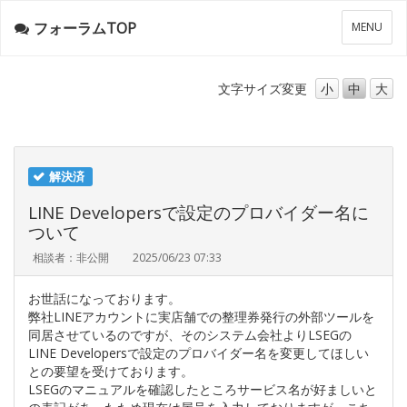
フォーラムTOP
メ
MENU
ニ
ュ
ー
文字サイズ
変更
小
中
大
解決済
LINE Developersで設定のプロバイダー名に
ついて
相談者：非公開
2025/06/23 07:33
お世話になっております。
弊社LINEアカウントに実店舗での整理券発行の外部ツールを
同居させているのですが、そのシステム会社よりLSEGの
LINE Developersで設定のプロバイダー名を変更してほしい
との要望を受けております。
LSEGのマニュアルを確認したところサービス名が好ましいと