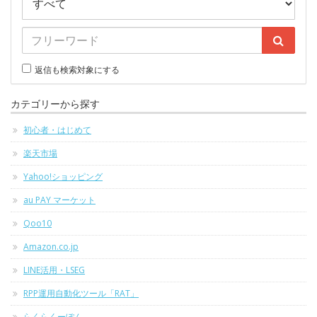
返信も検索対象にする
カテゴリーから探す
初心者・はじめて
楽天市場
Yahoo!ショッピング
au PAY マーケット
Qoo10
Amazon.co.jp
LINE活用・LSEG
RPP運用自動化ツール「RAT」
らくらくーぽん