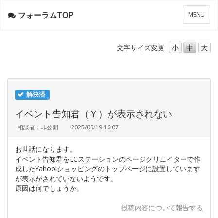
フォーラムTOP
メ
MENU
ニ
ュ
ー
文字サイズ
変更
小
中
大
解決済
イベント告知君（Ｙ）が表示されない
相談者：非公開
2025/06/19 16:07
お世話になります。
イベント告知君をECステーションのページクリエイターで作
成したYahoo!ショッピングのトップページに設置しています
が表示がされていないようです。
原因は何でしょうか。
投稿内容について報告する