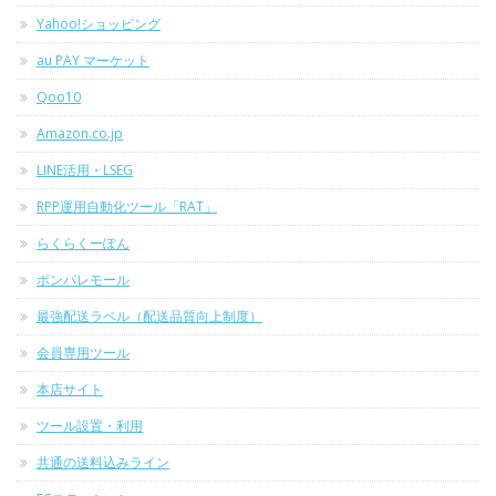
Yahoo!ショッピング
au PAY マーケット
Qoo10
Amazon.co.jp
LINE活用・LSEG
RPP運用自動化ツール「RAT」
らくらくーぽん
ポンパレモール
最強配送ラベル（配送品質向上制度）
会員専用ツール
本店サイト
ツール設置・利用
共通の送料込みライン