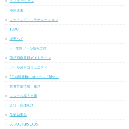
ECステーション
海外進出
マッチング・コラボレーション
TEMU
楽天ペイ
RPP攻略ツール情報交換
商品画像登録ガイドライン
ツール改善コミュニティ
PC 自動化Robotツール「RPA」
業者営業情報・相談
システム導入支援
会計・経理相談
作業効率化
EC MASTERS LABS