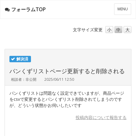
フォーラムTOP
メ
MENU
ニ
ュ
ー
文字サイズ
変更
小
中
大
解決済
パンくずリストページ更新すると削除される
相談者：非公開
2025/06/11 12:50
パンくずリストは問題なく設定できていますが、商品ページ
をcsvで変更するとパンくずリスト削除されてしまうのです
が、どういう状態かお伺いしたいです
投稿内容について報告する