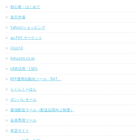
初心者・はじめて
楽天市場
Yahoo!ショッピング
au PAY マーケット
Qoo10
Amazon.co.jp
LINE活用・LSEG
RPP運用自動化ツール「RAT」
らくらくーぽん
ポンパレモール
最強配送ラベル（配送品質向上制度）
会員専用ツール
本店サイト