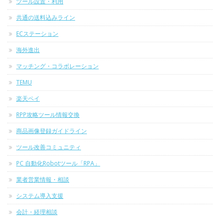
ツール設置・利用
共通の送料込みライン
ECステーション
海外進出
マッチング・コラボレーション
TEMU
楽天ペイ
RPP攻略ツール情報交換
商品画像登録ガイドライン
ツール改善コミュニティ
PC 自動化Robotツール「RPA」
業者営業情報・相談
システム導入支援
会計・経理相談