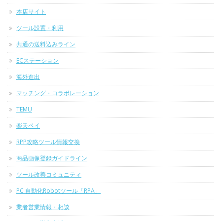
本店サイト
ツール設置・利用
共通の送料込みライン
ECステーション
海外進出
マッチング・コラボレーション
TEMU
楽天ペイ
RPP攻略ツール情報交換
商品画像登録ガイドライン
ツール改善コミュニティ
PC 自動化Robotツール「RPA」
業者営業情報・相談