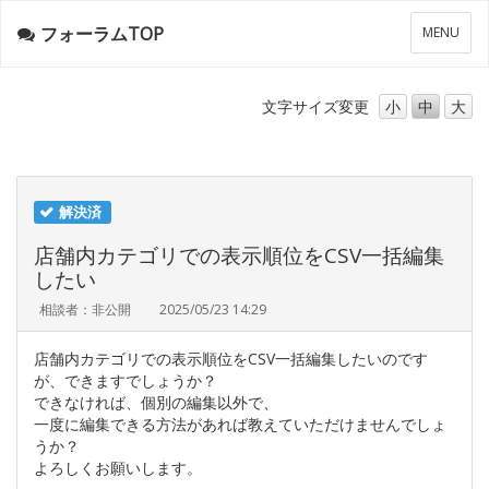
フォーラムTOP
メ
MENU
ニ
ュ
ー
文字サイズ
変更
小
中
大
解決済
店舗内カテゴリでの表示順位をCSV一括編集
したい
相談者：非公開
2025/05/23 14:29
店舗内カテゴリでの表示順位をCSV一括編集したいのです
が、できますでしょうか？
できなければ、個別の編集以外で、
一度に編集できる方法があれば教えていただけませんでしょ
うか？
よろしくお願いします。