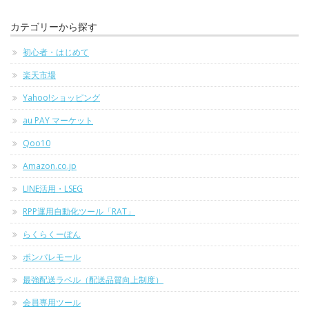
カテゴリーから探す
初心者・はじめて
楽天市場
Yahoo!ショッピング
au PAY マーケット
Qoo10
Amazon.co.jp
LINE活用・LSEG
RPP運用自動化ツール「RAT」
らくらくーぽん
ポンパレモール
最強配送ラベル（配送品質向上制度）
会員専用ツール