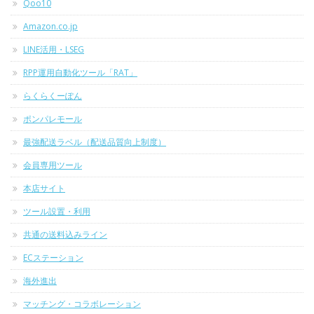
Qoo10
Amazon.co.jp
LINE活用・LSEG
RPP運用自動化ツール「RAT」
らくらくーぽん
ポンパレモール
最強配送ラベル（配送品質向上制度）
会員専用ツール
本店サイト
ツール設置・利用
共通の送料込みライン
ECステーション
海外進出
マッチング・コラボレーション