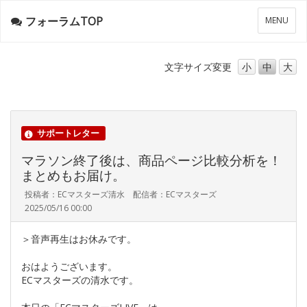
フォーラムTOP
メ
MENU
ニ
ュ
ー
文字サイズ
変更
小
中
大
サポートレター
マラソン終了後は、商品ページ比較分析を！
まとめもお届け。
投稿者：ECマスターズ清水 配信者：ECマスターズ
2025/05/16 00:00
＞音声再生はお休みです。
おはようございます。
ECマスターズの清水です。