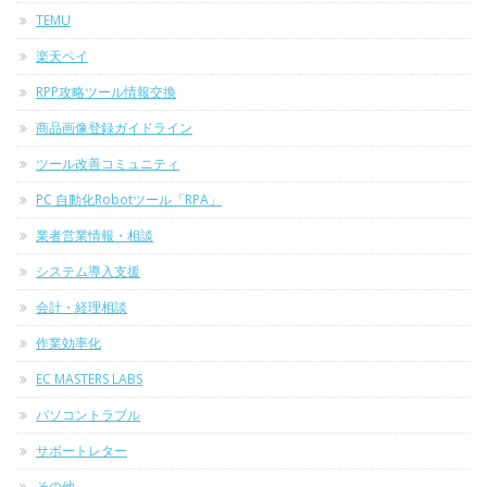
TEMU
楽天ペイ
RPP攻略ツール情報交換
商品画像登録ガイドライン
ツール改善コミュニティ
PC 自動化Robotツール「RPA」
業者営業情報・相談
システム導入支援
会計・経理相談
作業効率化
EC MASTERS LABS
パソコントラブル
サポートレター
その他