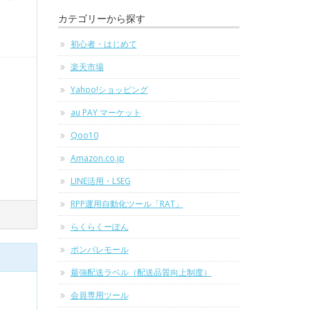
カテゴリーから探す
初心者・はじめて
楽天市場
Yahoo!ショッピング
au PAY マーケット
Qoo10
Amazon.co.jp
LINE活用・LSEG
RPP運用自動化ツール「RAT」
らくらくーぽん
ポンパレモール
最強配送ラベル（配送品質向上制度）
会員専用ツール