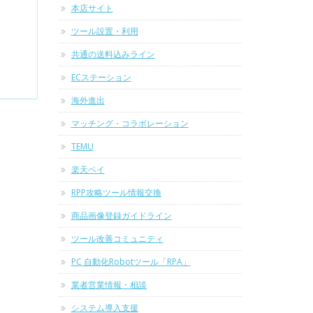
本店サイト
ツール設置・利用
共通の送料込みライン
ECステーション
海外進出
マッチング・コラボレーション
TEMU
楽天ペイ
RPP攻略ツール情報交換
商品画像登録ガイドライン
ツール改善コミュニティ
PC 自動化Robotツール「RPA」
業者営業情報・相談
システム導入支援