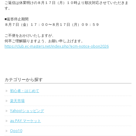
ご返信は休業明けの８月１７日（月）１０時より順次対応させていただきま
す。
■返答停止期間
８月７日（金）１７：００〜８月１７日（月）０９：５９
ご不便をおかけいたしますが、
何卒ご理解賜りますよう、お願い申し上げます。
https://club.ec-masters.net/index.php?ecm-notice-obon2026
カテゴリーから探す
初心者・はじめて
楽天市場
Yahoo!ショッピング
au PAY マーケット
Qoo10