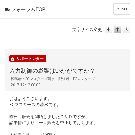
フォーラムTOP
メ
MENU
ニ
ュ
ー
文字サイズ
変更
小
中
大
サポートレター
入力制御の影響はいかがですか？
投稿者：ECマスターズ清水 配信者：ECマスターズ
2017/12/12 00:00
おはようございます。
ECマスターズの清水です。
昨日、販売を開始しましたＤＶＤですが、
諸事情により、一旦販売を中止しております。
大変申し訳………（省略）………