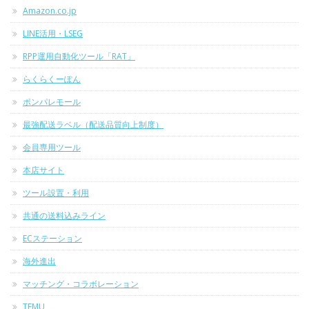
Amazon.co.jp
LINE活用・LSEG
RPP運用自動化ツール「RAT」
らくらくーぽん
ポンパレモール
最強配送ラベル（配送品質向上制度）
会員専用ツール
本店サイト
ツール設置・利用
共通の送料込みライン
ECステーション
海外進出
マッチング・コラボレーション
TEMU