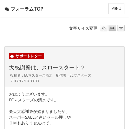
フォーラムTOP
メ
MENU
ニ
ュ
ー
文字サイズ
変更
小
中
大
サポートレター
大感謝祭は、スロースタート？
投稿者：ECマスターズ清水 配信者：ECマスターズ
2017/12/18 00:00
おはようございます。
ECマスターズの清水です。
楽天大感謝祭が始まりましたが、
スーパーSALEと違いセール押しや
ＣＭもありませんので、