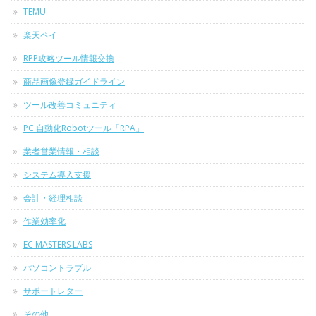
TEMU
楽天ペイ
RPP攻略ツール情報交換
商品画像登録ガイドライン
ツール改善コミュニティ
PC 自動化Robotツール「RPA」
業者営業情報・相談
システム導入支援
会計・経理相談
作業効率化
EC MASTERS LABS
パソコントラブル
サポートレター
その他