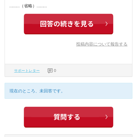
………（省略）………
投稿内容について報告する
サポートレター
0
現在のところ、未回答です。