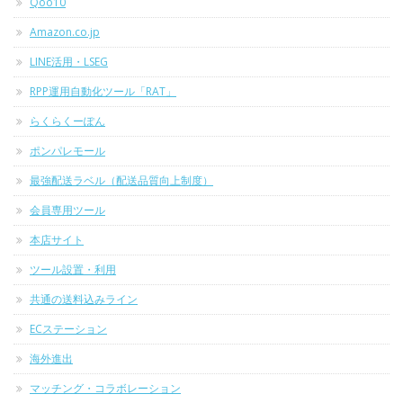
Qoo10
Amazon.co.jp
LINE活用・LSEG
RPP運用自動化ツール「RAT」
らくらくーぽん
ポンパレモール
最強配送ラベル（配送品質向上制度）
会員専用ツール
本店サイト
ツール設置・利用
共通の送料込みライン
ECステーション
海外進出
マッチング・コラボレーション