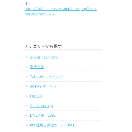
す。
https://club.ec-masters.net/index.php?ecm-
notice-obon2026
カテゴリーから探す
初心者・はじめて
楽天市場
Yahoo!ショッピング
au PAY マーケット
Qoo10
Amazon.co.jp
LINE活用・LSEG
RPP運用自動化ツール「RAT」