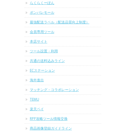
らくらくーぽん
ポンパレモール
最強配送ラベル（配送品質向上制度）
会員専用ツール
本店サイト
ツール設置・利用
共通の送料込みライン
ECステーション
海外進出
マッチング・コラボレーション
TEMU
楽天ペイ
RPP攻略ツール情報交換
商品画像登録ガイドライン