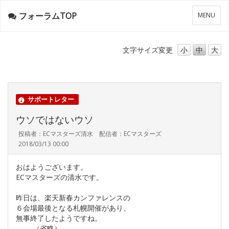
フォーラムTOP
メ
MENU
ニ
ュ
ー
文字サイズ
変更
小
中
大
サポートレター
ウソではないウソ
投稿者：ECマスターズ清水 配信者：ECマスターズ
2018/03/13 00:00
おはようございます。
ECマスターズの清水です。
昨日は、楽天新春カンファレンスの
６会場最後となる札幌開催があり、
無事終了したようですね。
………（省略）………