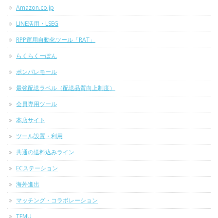
Amazon.co.jp
LINE活用・LSEG
RPP運用自動化ツール「RAT」
らくらくーぽん
ポンパレモール
最強配送ラベル（配送品質向上制度）
会員専用ツール
本店サイト
ツール設置・利用
共通の送料込みライン
ECステーション
海外進出
マッチング・コラボレーション
TEMU