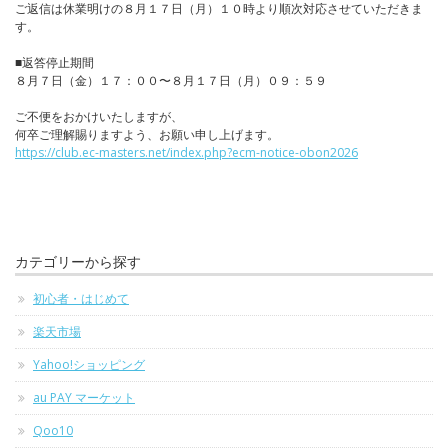
ご返信は休業明けの８月１７日（月）１０時より順次対応させていただきま
す。
■返答停止期間
８月７日（金）１７：００〜８月１７日（月）０９：５９
ご不便をおかけいたしますが、
何卒ご理解賜りますよう、お願い申し上げます。
https://club.ec-masters.net/index.php?ecm-notice-obon2026
カテゴリーから探す
初心者・はじめて
楽天市場
Yahoo!ショッピング
au PAY マーケット
Qoo10