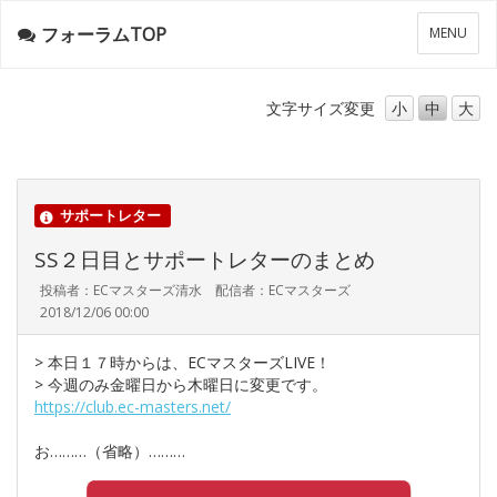
フォーラムTOP
メ
MENU
ニ
ュ
ー
文字サイズ
変更
小
中
大
サポートレター
SS２日目とサポートレターのまとめ
投稿者：ECマスターズ清水 配信者：ECマスターズ
2018/12/06 00:00
> 本日１７時からは、ECマスターズLIVE！
> 今週のみ金曜日から木曜日に変更です。
https://club.ec-masters.net/
お………（省略）………