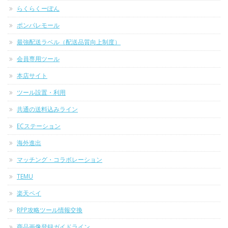
らくらくーぽん
ポンパレモール
最強配送ラベル（配送品質向上制度）
会員専用ツール
本店サイト
ツール設置・利用
共通の送料込みライン
ECステーション
海外進出
マッチング・コラボレーション
TEMU
楽天ペイ
RPP攻略ツール情報交換
商品画像登録ガイドライン