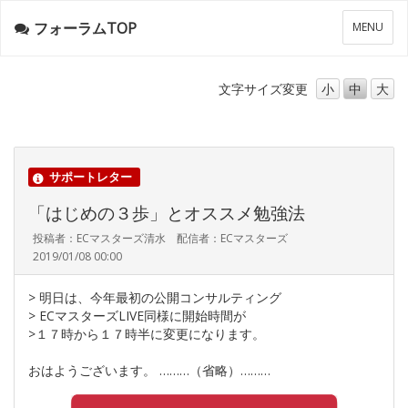
フォーラムTOP
メ
MENU
ニ
ュ
ー
文字サイズ
変更
小
中
大
サポートレター
「はじめの３歩」とオススメ勉強法
投稿者：ECマスターズ清水 配信者：ECマスターズ
2019/01/08 00:00
> 明日は、今年最初の公開コンサルティング
> ECマスターズLIVE同様に開始時間が
>１７時から１７時半に変更になります。
おはようございます。 ………（省略）………