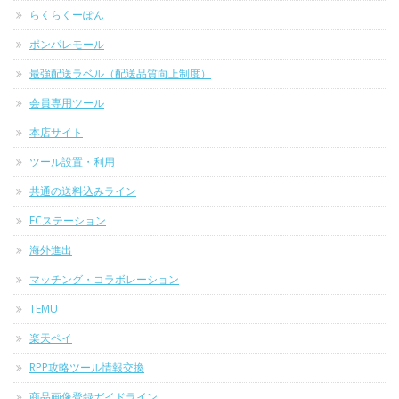
らくらくーぽん
ポンパレモール
最強配送ラベル（配送品質向上制度）
会員専用ツール
本店サイト
ツール設置・利用
共通の送料込みライン
ECステーション
海外進出
マッチング・コラボレーション
TEMU
楽天ペイ
RPP攻略ツール情報交換
商品画像登録ガイドライン