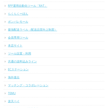
RPP運用自動化ツール「RAT」
らくらくーぽん
ポンパレモール
最強配送ラベル（配送品質向上制度）
会員専用ツール
本店サイト
ツール設置・利用
共通の送料込みライン
ECステーション
海外進出
マッチング・コラボレーション
TEMU
楽天ペイ