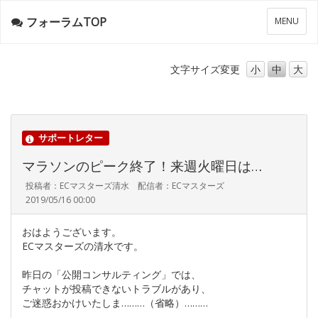
フォーラムTOP
メ
MENU
ニ
ュ
ー
文字サイズ
変更
小
中
大
サポートレター
マラソンのピーク終了！来週火曜日は…
投稿者：ECマスターズ清水 配信者：ECマスターズ
2019/05/16 00:00
おはようございます。
ECマスターズの清水です。
昨日の「公開コンサルティング」では、
チャットが投稿できないトラブルがあり、
ご迷惑おかけいたしま………（省略）………