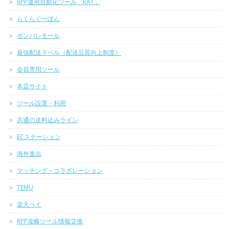
RPP運用自動化ツール「RAT」
らくらくーぽん
ポンパレモール
最強配送ラベル（配送品質向上制度）
会員専用ツール
本店サイト
ツール設置・利用
共通の送料込みライン
ECステーション
海外進出
マッチング・コラボレーション
TEMU
楽天ペイ
RPP攻略ツール情報交換