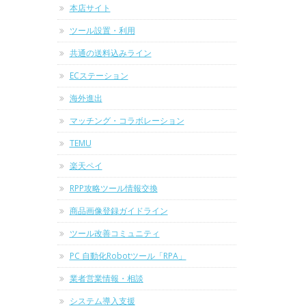
本店サイト
ツール設置・利用
共通の送料込みライン
ECステーション
海外進出
マッチング・コラボレーション
TEMU
楽天ペイ
RPP攻略ツール情報交換
商品画像登録ガイドライン
ツール改善コミュニティ
PC 自動化Robotツール「RPA」
業者営業情報・相談
システム導入支援