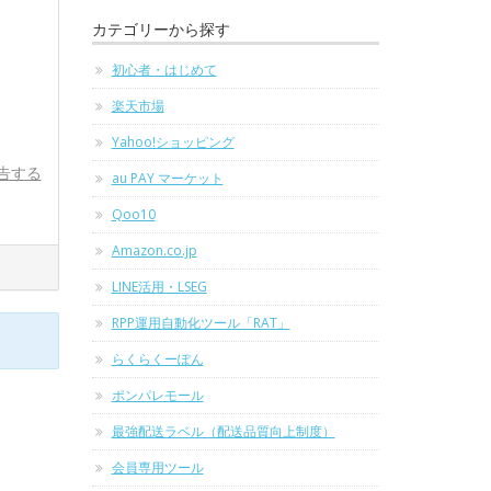
カテゴリーから探す
初心者・はじめて
楽天市場
Yahoo!ショッピング
告する
au PAY マーケット
Qoo10
Amazon.co.jp
LINE活用・LSEG
RPP運用自動化ツール「RAT」
らくらくーぽん
ポンパレモール
最強配送ラベル（配送品質向上制度）
会員専用ツール