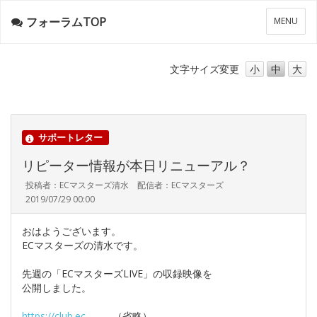
フォーラムTOP
メ
MENU
ニ
ュ
ー
文字サイズ
変更
小
中
大
サポートレター
リピーター情報が本日リニューアル？
投稿者：ECマスターズ清水 配信者：ECマスターズ
2019/07/29 00:00
おはようございます。
ECマスターズの清水です。
先週の「ECマスターズLIVE」の収録映像を
公開しました。
https://club.ec-
………（省略）………