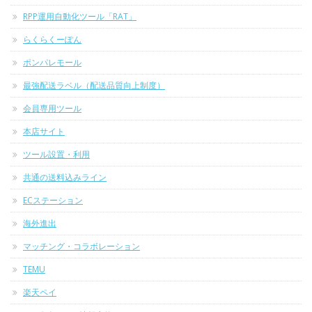
RPP運用自動化ツール「RAT」
らくらくーぽん
ポンパレモール
最強配送ラベル（配送品質向上制度）
会員専用ツール
本店サイト
ツール設置・利用
共通の送料込みライン
ECステーション
海外進出
マッチング・コラボレーション
TEMU
楽天ペイ