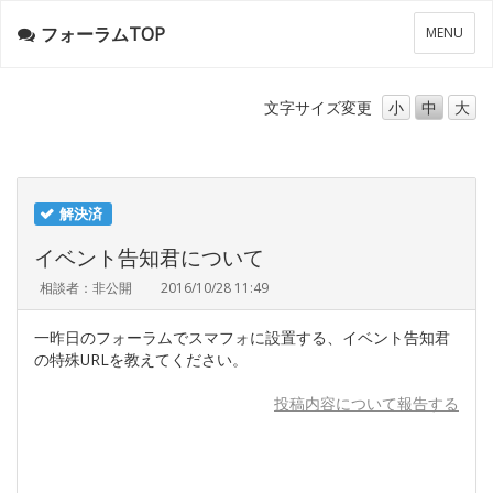
フォーラムTOP
メ
MENU
ニ
ュ
ー
文字サイズ
変更
小
中
大
解決済
イベント告知君について
相談者：非公開
2016/10/28 11:49
一昨日のフォーラムでスマフォに設置する、イベント告知君
の特殊URLを教えてください。
投稿内容について報告する