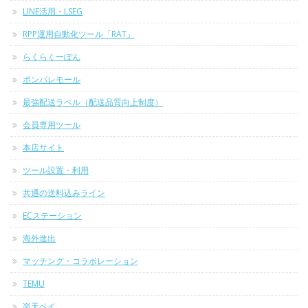
LINE活用・LSEG
RPP運用自動化ツール「RAT」
らくらくーぽん
ポンパレモール
最強配送ラベル（配送品質向上制度）
会員専用ツール
本店サイト
ツール設置・利用
共通の送料込みライン
ECステーション
海外進出
マッチング・コラボレーション
TEMU
楽天ペイ