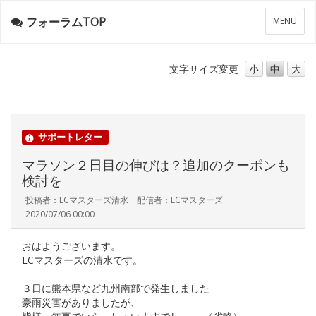
フォーラムTOP
メ
MENU
ニ
ュ
ー
文字サイズ
変更
小
中
大
サポートレター
マラソン２日目の伸びは？追加のクーポンも
検討を
投稿者：ECマスターズ清水 配信者：ECマスターズ
2020/07/06 00:00
おはようございます。
ECマスターズの清水です。
３日に熊本県など九州南部で発生しました
豪雨災害がありましたが、