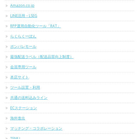
Amazon.co.jp
LINE活用・LSEG
RPP運用自動化ツール「RAT」
らくらくーぽん
ポンパレモール
最強配送ラベル（配送品質向上制度）
会員専用ツール
本店サイト
ツール設置・利用
共通の送料込みライン
ECステーション
海外進出
マッチング・コラボレーション
TEMU