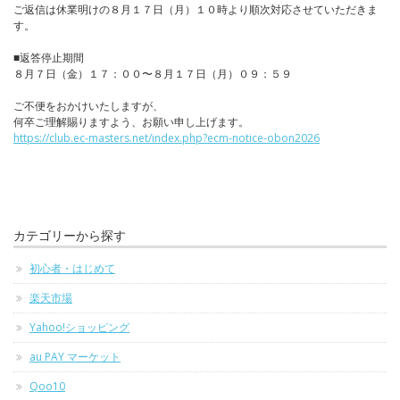
ご返信は休業明けの８月１７日（月）１０時より順次対応させていただきま
す。
■返答停止期間
８月７日（金）１７：００〜８月１７日（月）０９：５９
ご不便をおかけいたしますが、
何卒ご理解賜りますよう、お願い申し上げます。
https://club.ec-masters.net/index.php?ecm-notice-obon2026
カテゴリーから探す
初心者・はじめて
楽天市場
Yahoo!ショッピング
au PAY マーケット
Qoo10