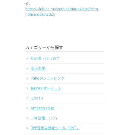
す。
https://club.ec-masters.net/index.php?ecm-
notice-obon2026
カテゴリーから探す
初心者・はじめて
楽天市場
Yahoo!ショッピング
au PAY マーケット
Qoo10
Amazon.co.jp
LINE活用・LSEG
RPP運用自動化ツール「RAT」