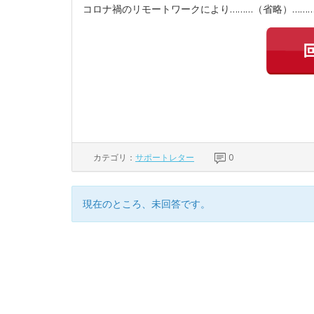
コロナ禍のリモートワークにより………（省略）……
カテゴリ：
サポートレター
0
現在のところ、未回答です。