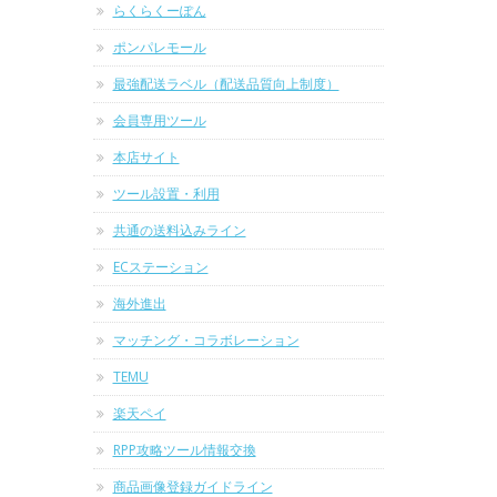
らくらくーぽん
ポンパレモール
最強配送ラベル（配送品質向上制度）
会員専用ツール
本店サイト
ツール設置・利用
共通の送料込みライン
ECステーション
海外進出
マッチング・コラボレーション
TEMU
楽天ペイ
RPP攻略ツール情報交換
商品画像登録ガイドライン