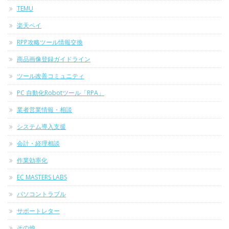
TEMU
楽天ペイ
RPP攻略ツール情報交換
商品画像登録ガイドライン
ツール改善コミュニティ
PC 自動化Robotツール「RPA」
業者営業情報・相談
システム導入支援
会計・経理相談
作業効率化
EC MASTERS LABS
パソコントラブル
サポートレター
その他