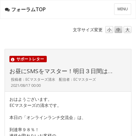
フォーラムTOP
メ
MENU
ニ
ュ
ー
文字サイズ
変更
小
中
大
サポートレター
お昼にSMSをマスター！明日３日間は…
投稿者：ECマスターズ清水 配信者：ECマスターズ
2021/08/17 00:00
おはようございます。
ECマスターズの清水です。
本日の「オンラインランチ交流会」は、
到達率９８％！
連絡が取れないお客様の