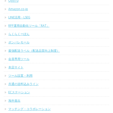
Qoo10
Amazon.co.jp
LINE活用・LSEG
RPP運用自動化ツール「RAT」
らくらくーぽん
ポンパレモール
最強配送ラベル（配送品質向上制度）
会員専用ツール
本店サイト
ツール設置・利用
共通の送料込みライン
ECステーション
海外進出
マッチング・コラボレーション