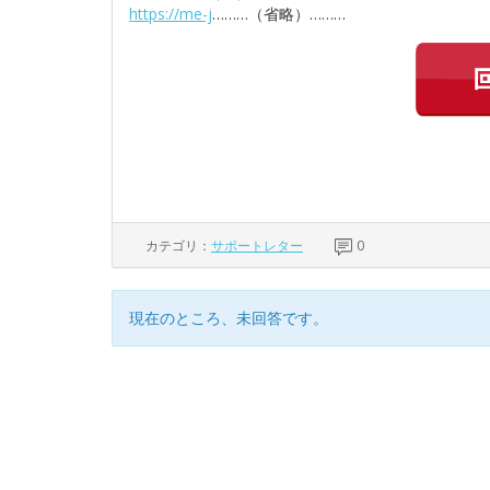
https://me-j
………（省略）………
カテゴリ：
サポートレター
0
現在のところ、未回答です。