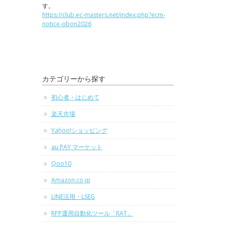
す。
https://club.ec-masters.net/index.php?ecm-
notice-obon2026
カテゴリーから探す
初心者・はじめて
楽天市場
Yahoo!ショッピング
au PAY マーケット
Qoo10
Amazon.co.jp
LINE活用・LSEG
RPP運用自動化ツール「RAT」