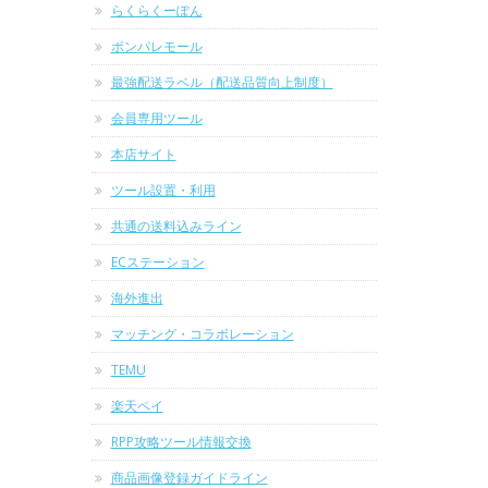
らくらくーぽん
ポンパレモール
最強配送ラベル（配送品質向上制度）
会員専用ツール
本店サイト
ツール設置・利用
共通の送料込みライン
ECステーション
海外進出
マッチング・コラボレーション
TEMU
楽天ペイ
RPP攻略ツール情報交換
商品画像登録ガイドライン