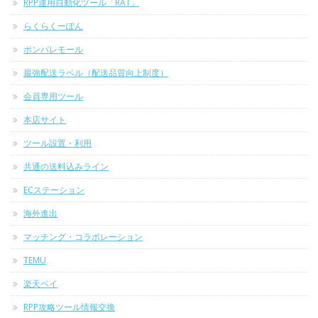
RPP運用自動化ツール「RAT」
らくらくーぽん
ポンパレモール
最強配送ラベル（配送品質向上制度）
会員専用ツール
本店サイト
ツール設置・利用
共通の送料込みライン
ECステーション
海外進出
マッチング・コラボレーション
TEMU
楽天ペイ
RPP攻略ツール情報交換