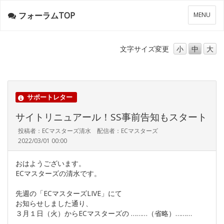
フォーラムTOP
メ
MENU
ニ
ュ
ー
文字サイズ
変更
小
中
大
サポートレター
サイトリニュアール！SS事前告知もスタート
投稿者：ECマスターズ清水 配信者：ECマスターズ
2022/03/01 00:00
おはようございます。
ECマスターズの清水です。
先週の「ECマスターズLIVE」にて
お知らせしました通り、
３月１日（火）からECマスターズの ………（省略）………