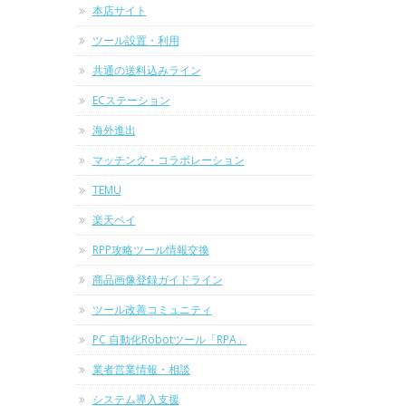
本店サイト
ツール設置・利用
共通の送料込みライン
ECステーション
海外進出
マッチング・コラボレーション
TEMU
楽天ペイ
RPP攻略ツール情報交換
商品画像登録ガイドライン
ツール改善コミュニティ
PC 自動化Robotツール「RPA」
業者営業情報・相談
システム導入支援