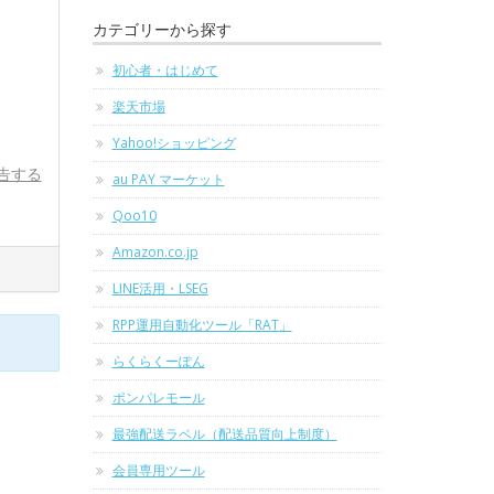
カテゴリーから探す
初心者・はじめて
楽天市場
Yahoo!ショッピング
告する
au PAY マーケット
Qoo10
Amazon.co.jp
LINE活用・LSEG
RPP運用自動化ツール「RAT」
らくらくーぽん
ポンパレモール
最強配送ラベル（配送品質向上制度）
会員専用ツール