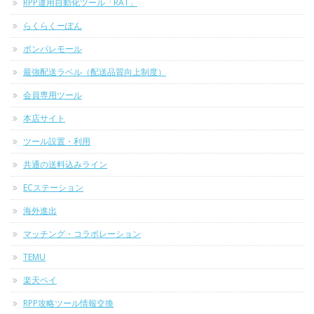
RPP運用自動化ツール「RAT」
らくらくーぽん
ポンパレモール
最強配送ラベル（配送品質向上制度）
会員専用ツール
本店サイト
ツール設置・利用
共通の送料込みライン
ECステーション
海外進出
マッチング・コラボレーション
TEMU
楽天ペイ
RPP攻略ツール情報交換