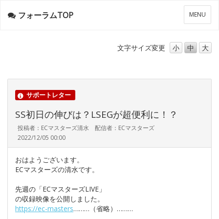
フォーラムTOP
メ
MENU
ニ
ュ
ー
文字サイズ
変更
小
中
大
サポートレター
SS初日の伸びは？LSEGが超便利に！？
投稿者：ECマスターズ清水 配信者：ECマスターズ
2022/12/05 00:00
おはようございます。
ECマスターズの清水です。
先週の「ECマスターズLIVE」
の収録映像を公開しました。
https://ec-masters
………（省略）………