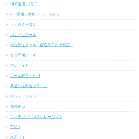
LINE活用・LSEG
RPP運用自動化ツール「RAT」
らくらくーぽん
ポンパレモール
最強配送ラベル（配送品質向上制度）
会員専用ツール
本店サイト
ツール設置・利用
共通の送料込みライン
ECステーション
海外進出
マッチング・コラボレーション
TEMU
楽天ペイ