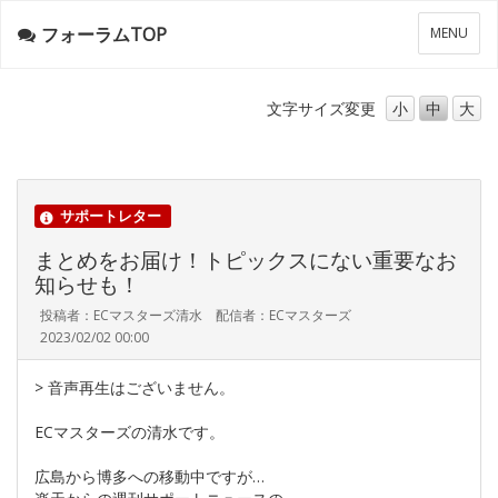
フォーラムTOP
メ
MENU
ニ
ュ
ー
文字サイズ
変更
小
中
大
サポートレター
まとめをお届け！トピックスにない重要なお
知らせも！
投稿者：ECマスターズ清水 配信者：ECマスターズ
2023/02/02 00:00
> 音声再生はございません。
ECマスターズの清水です。
広島から博多への移動中ですが…