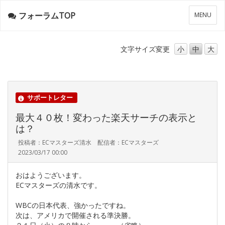
フォーラムTOP
メ
MENU
ニ
ュ
ー
文字サイズ
変更
小
中
大
サポートレター
最大４０枚！変わった楽天サーチの表示と
は？
投稿者：ECマスターズ清水 配信者：ECマスターズ
2023/03/17 00:00
おはようございます。
ECマスターズの清水です。
WBCの日本代表、強かったですね。
次は、アメリカで開催される準決勝。