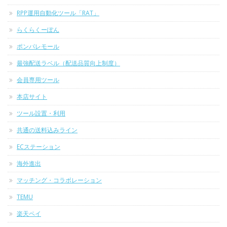
RPP運用自動化ツール「RAT」
らくらくーぽん
ポンパレモール
最強配送ラベル（配送品質向上制度）
会員専用ツール
本店サイト
ツール設置・利用
共通の送料込みライン
ECステーション
海外進出
マッチング・コラボレーション
TEMU
楽天ペイ