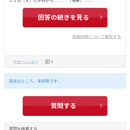
２１日（火）の８時から… ………（省略）………
投稿内容について報告する
サポートレター
0
現在のところ、未回答です。
質問を検索する