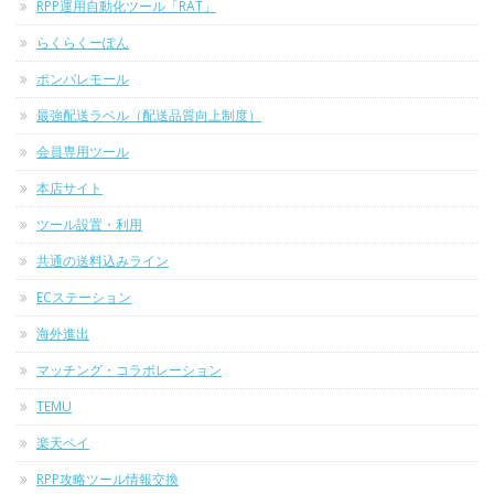
RPP運用自動化ツール「RAT」
らくらくーぽん
ポンパレモール
最強配送ラベル（配送品質向上制度）
会員専用ツール
本店サイト
ツール設置・利用
共通の送料込みライン
ECステーション
海外進出
マッチング・コラボレーション
TEMU
楽天ペイ
RPP攻略ツール情報交換