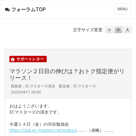
フォーラムTOP
メ
MENU
ニ
ュ
ー
文字サイズ
変更
小
中
大
サポートレター
マラソン２日目の伸びは？おトク指定便がリ
リース！
投稿者：ECマスターズ清水 配信者：ECマスターズ
2023/04/11 00:00
おはようございます。
ECマスターズの清水です。
今週１４日（金）の渋谷勉強会
https://club.ec-masters.net/index.p
………（省略）………