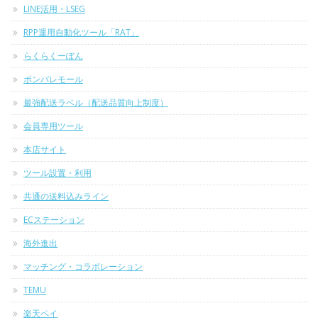
LINE活用・LSEG
RPP運用自動化ツール「RAT」
らくらくーぽん
ポンパレモール
最強配送ラベル（配送品質向上制度）
会員専用ツール
本店サイト
ツール設置・利用
共通の送料込みライン
ECステーション
海外進出
マッチング・コラボレーション
TEMU
楽天ペイ