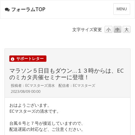
フォーラムTOP
メ
MENU
ニ
ュ
ー
文字サイズ
変更
小
中
大
サポートレター
マラソン５日目もダウン…１３時からは、EC
のミカタ共催セミナーに登壇！
投稿者：ECマスターズ清水 配信者：ECマスターズ
2023/08/09 00:00
おはようございます。
ECマスターズの清水です。
台風６号と７号が接近していますので、
配送遅延の対応など、ご注意ください。