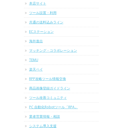
本店サイト
ツール設置・利用
共通の送料込みライン
ECステーション
海外進出
マッチング・コラボレーション
TEMU
楽天ペイ
RPP攻略ツール情報交換
商品画像登録ガイドライン
ツール改善コミュニティ
PC 自動化Robotツール「RPA」
業者営業情報・相談
システム導入支援