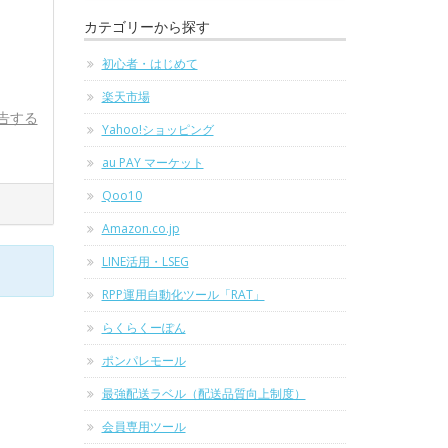
カテゴリーから探す
初心者・はじめて
楽天市場
告する
Yahoo!ショッピング
au PAY マーケット
Qoo10
Amazon.co.jp
LINE活用・LSEG
RPP運用自動化ツール「RAT」
らくらくーぽん
ポンパレモール
最強配送ラベル（配送品質向上制度）
会員専用ツール