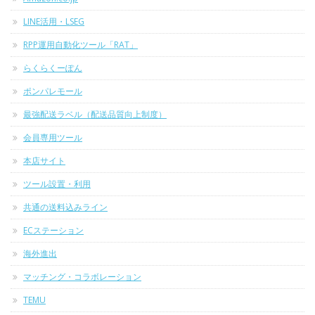
LINE活用・LSEG
RPP運用自動化ツール「RAT」
らくらくーぽん
ポンパレモール
最強配送ラベル（配送品質向上制度）
会員専用ツール
本店サイト
ツール設置・利用
共通の送料込みライン
ECステーション
海外進出
マッチング・コラボレーション
TEMU