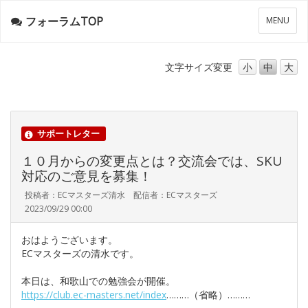
フォーラムTOP
メ
MENU
ニ
ュ
ー
文字サイズ
変更
小
中
大
サポートレター
１０月からの変更点とは？交流会では、SKU
対応のご意見を募集！
投稿者：ECマスターズ清水 配信者：ECマスターズ
2023/09/29 00:00
おはようございます。
ECマスターズの清水です。
本日は、和歌山での勉強会が開催。
https://club.ec-masters.net/index
………（省略）………