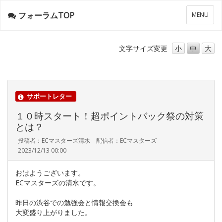
フォーラムTOP
メ
MENU
ニ
ュ
ー
文字サイズ
変更
小
中
大
サポートレター
１０時スタート！超ポイントバック祭の対策
とは？
投稿者：ECマスターズ清水 配信者：ECマスターズ
2023/12/13 00:00
おはようございます。
ECマスターズの清水です。
昨日の渋谷での勉強会と情報交換会も
大変盛り上がりました。