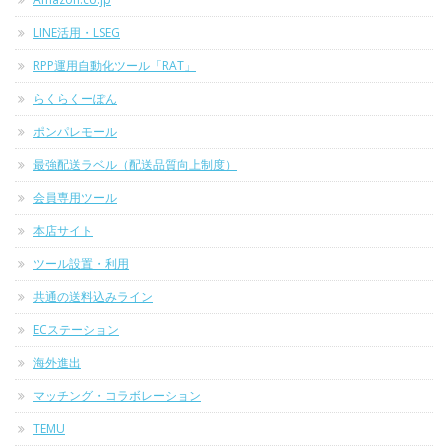
LINE活用・LSEG
RPP運用自動化ツール「RAT」
らくらくーぽん
ポンパレモール
最強配送ラベル（配送品質向上制度）
会員専用ツール
本店サイト
ツール設置・利用
共通の送料込みライン
ECステーション
海外進出
マッチング・コラボレーション
TEMU