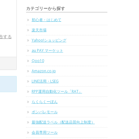
カテゴリーから探す
初心者・はじめて
楽天市場
告する
Yahoo!ショッピング
au PAY マーケット
Qoo10
Amazon.co.jp
LINE活用・LSEG
RPP運用自動化ツール「RAT」
らくらくーぽん
ポンパレモール
最強配送ラベル（配送品質向上制度）
会員専用ツール