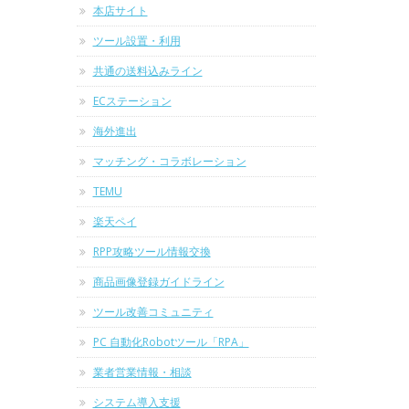
本店サイト
ツール設置・利用
共通の送料込みライン
ECステーション
海外進出
マッチング・コラボレーション
TEMU
楽天ペイ
RPP攻略ツール情報交換
商品画像登録ガイドライン
ツール改善コミュニティ
PC 自動化Robotツール「RPA」
業者営業情報・相談
システム導入支援