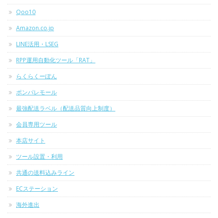
Qoo10
Amazon.co.jp
LINE活用・LSEG
RPP運用自動化ツール「RAT」
らくらくーぽん
ポンパレモール
最強配送ラベル（配送品質向上制度）
会員専用ツール
本店サイト
ツール設置・利用
共通の送料込みライン
ECステーション
海外進出