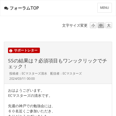
フォーラムTOP
メ
MENU
ニ
ュ
ー
文字サイズ
変更
小
中
大
サポートレター
SSの結果は？必須項目もワンックリックでチ
ェック！
投稿者：ECマスターズ清水 配信者：ECマスターズ
2024/03/11 00:00
おはようございます。
ECマスターズの清水です。
先週の神戸での勉強会には、
６０名近くご参加いただき、