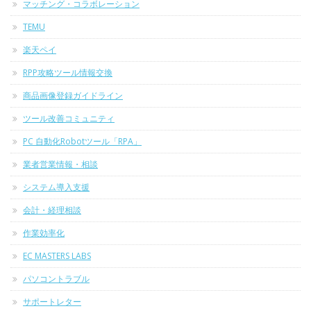
マッチング・コラボレーション
TEMU
楽天ペイ
RPP攻略ツール情報交換
商品画像登録ガイドライン
ツール改善コミュニティ
PC 自動化Robotツール「RPA」
業者営業情報・相談
システム導入支援
会計・経理相談
作業効率化
EC MASTERS LABS
パソコントラブル
サポートレター