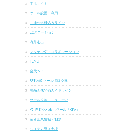
本店サイト
ツール設置・利用
共通の送料込みライン
ECステーション
海外進出
マッチング・コラボレーション
TEMU
楽天ペイ
RPP攻略ツール情報交換
商品画像登録ガイドライン
ツール改善コミュニティ
PC 自動化Robotツール「RPA」
業者営業情報・相談
システム導入支援