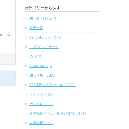
カテゴリーから探す
初心者・はじめて
楽天市場
告する
Yahoo!ショッピング
au PAY マーケット
Qoo10
Amazon.co.jp
LINE活用・LSEG
RPP運用自動化ツール「RAT」
らくらくーぽん
ポンパレモール
最強配送ラベル（配送品質向上制度）
会員専用ツール