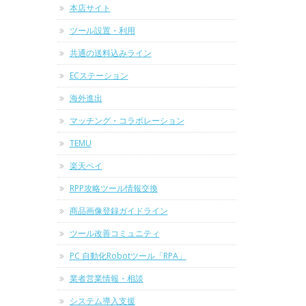
本店サイト
ツール設置・利用
共通の送料込みライン
ECステーション
海外進出
マッチング・コラボレーション
TEMU
楽天ペイ
RPP攻略ツール情報交換
商品画像登録ガイドライン
ツール改善コミュニティ
PC 自動化Robotツール「RPA」
業者営業情報・相談
システム導入支援