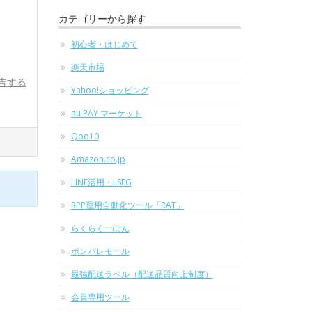
カテゴリーから探す
初心者・はじめて
楽天市場
告する
Yahoo!ショッピング
au PAY マーケット
Qoo10
Amazon.co.jp
LINE活用・LSEG
RPP運用自動化ツール「RAT」
らくらくーぽん
ポンパレモール
最強配送ラベル（配送品質向上制度）
会員専用ツール