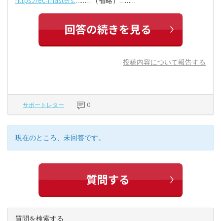
https://ec-masters.
………（省略）………
投稿内容について報告する
サポートレター
0
現在のところ、未回答です。
質問を検索する