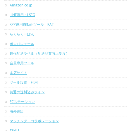
Amazon.co.jp
LINE活用・LSEG
RPP運用自動化ツール「RAT」
らくらくーぽん
ポンパレモール
最強配送ラベル（配送品質向上制度）
会員専用ツール
本店サイト
ツール設置・利用
共通の送料込みライン
ECステーション
海外進出
マッチング・コラボレーション
TEMU