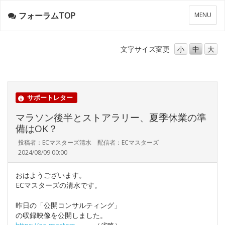
フォーラムTOP
メ
MENU
ニ
ュ
ー
文字サイズ
変更
小
中
大
サポートレター
マラソン後半とストアラリー、夏季休業の準
備はOK？
投稿者：ECマスターズ清水 配信者：ECマスターズ
2024/08/09 00:00
おはようございます。
ECマスターズの清水です。
昨日の「公開コンサルティング」
の収録映像を公開しました。