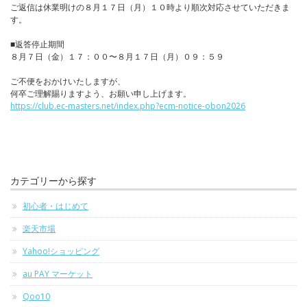
ご返信は休業明けの８月１７日（月）１０時より順次対応させていただきま
す。
■返答停止期間
８月７日（金）１７：００〜８月１７日（月）０９：５９
ご不便をおかけいたしますが、
何卒ご理解賜りますよう、お願い申し上げます。
https://club.ec-masters.net/index.php?ecm-notice-obon2026
カテゴリーから探す
初心者・はじめて
楽天市場
Yahoo!ショッピング
au PAY マーケット
Qoo10