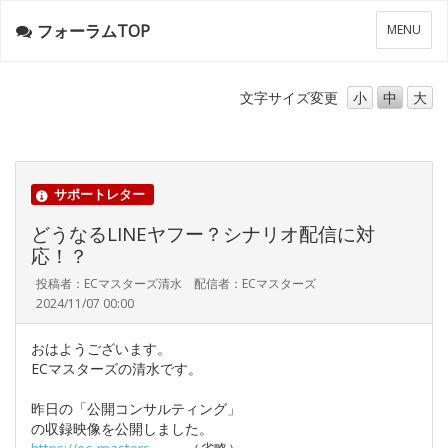
フォーラムTOP
メ
MENU
ニ
ュ
ー
文字サイズ
変更
小
中
大
サポートレター
どうなるLINEヤフー？シナリオ配信に対
応！？
投稿者：ECマスターズ清水 配信者：ECマスターズ
2024/11/07 00:00
おはようございます。
ECマスターズの清水です。
昨日の「公開コンサルティング」
の収録映像を公開しました。