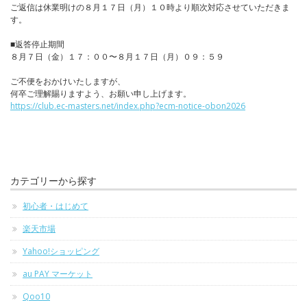
ご返信は休業明けの８月１７日（月）１０時より順次対応させていただきま
す。
■返答停止期間
８月７日（金）１７：００〜８月１７日（月）０９：５９
ご不便をおかけいたしますが、
何卒ご理解賜りますよう、お願い申し上げます。
https://club.ec-masters.net/index.php?ecm-notice-obon2026
カテゴリーから探す
初心者・はじめて
楽天市場
Yahoo!ショッピング
au PAY マーケット
Qoo10