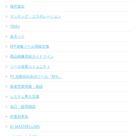
海外進出
マッチング・コラボレーション
TEMU
楽天ペイ
RPP攻略ツール情報交換
商品画像登録ガイドライン
ツール改善コミュニティ
PC 自動化Robotツール「RPA」
業者営業情報・相談
システム導入支援
会計・経理相談
作業効率化
EC MASTERS LABS