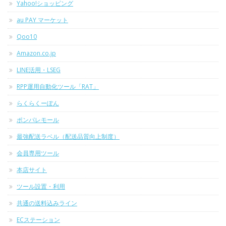
Yahoo!ショッピング
au PAY マーケット
Qoo10
Amazon.co.jp
LINE活用・LSEG
RPP運用自動化ツール「RAT」
らくらくーぽん
ポンパレモール
最強配送ラベル（配送品質向上制度）
会員専用ツール
本店サイト
ツール設置・利用
共通の送料込みライン
ECステーション