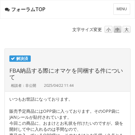
フォーラムTOP
メ
MENU
ニ
ュ
ー
文字サイズ
変更
小
中
大
解決済
FBA納品する際にオマケを同梱する件につい
て
相談者：非公開
2025/04/22 11:44
いつもお世話になっております。
販売予定商品にはOPP袋に入っております。そのOPP袋に
JANシールが貼付されています。
今回この商品に、おまけとお礼状を付けたいのですが。袋を
開封して中に入れるのは手間なので、