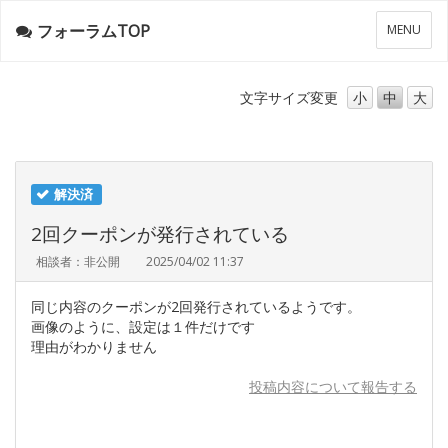
フォーラムTOP
メ
MENU
ニ
ュ
ー
文字サイズ
変更
小
中
大
解決済
2回クーポンが発行されている
相談者：非公開
2025/04/02 11:37
同じ内容のクーポンが2回発行されているようです。
画像のように、設定は１件だけです
理由がわかりません
投稿内容について報告する