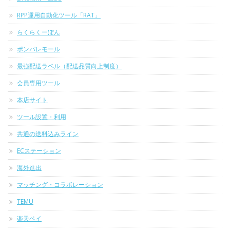
RPP運用自動化ツール「RAT」
らくらくーぽん
ポンパレモール
最強配送ラベル（配送品質向上制度）
会員専用ツール
本店サイト
ツール設置・利用
共通の送料込みライン
ECステーション
海外進出
マッチング・コラボレーション
TEMU
楽天ペイ