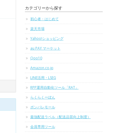
カテゴリーから探す
初心者・はじめて
楽天市場
Yahoo!ショッピング
au PAY マーケット
Qoo10
Amazon.co.jp
LINE活用・LSEG
RPP運用自動化ツール「RAT」
らくらくーぽん
ポンパレモール
最強配送ラベル（配送品質向上制度）
会員専用ツール