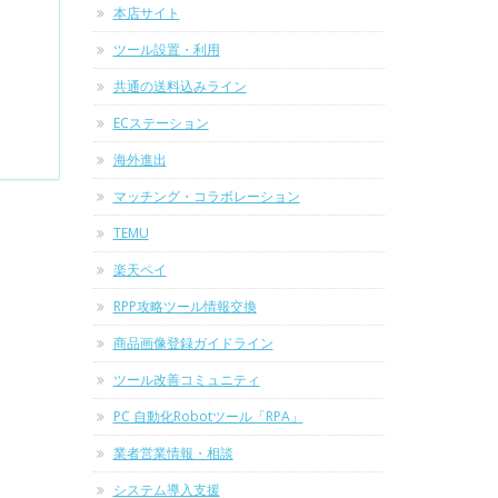
本店サイト
ツール設置・利用
共通の送料込みライン
ECステーション
海外進出
マッチング・コラボレーション
TEMU
楽天ペイ
RPP攻略ツール情報交換
商品画像登録ガイドライン
ツール改善コミュニティ
PC 自動化Robotツール「RPA」
業者営業情報・相談
システム導入支援