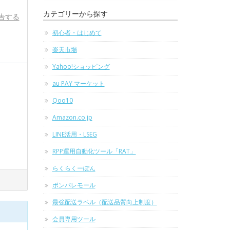
カテゴリーから探す
告する
初心者・はじめて
楽天市場
Yahoo!ショッピング
au PAY マーケット
Qoo10
Amazon.co.jp
LINE活用・LSEG
RPP運用自動化ツール「RAT」
らくらくーぽん
ポンパレモール
最強配送ラベル（配送品質向上制度）
会員専用ツール