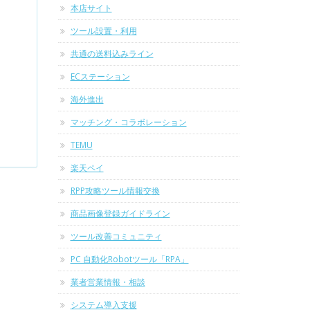
本店サイト
ツール設置・利用
共通の送料込みライン
ECステーション
海外進出
マッチング・コラボレーション
TEMU
楽天ペイ
RPP攻略ツール情報交換
商品画像登録ガイドライン
ツール改善コミュニティ
PC 自動化Robotツール「RPA」
業者営業情報・相談
システム導入支援