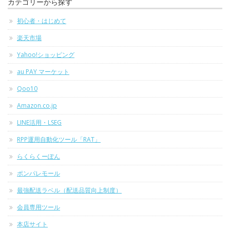
カテゴリーから探す
初心者・はじめて
楽天市場
Yahoo!ショッピング
au PAY マーケット
Qoo10
Amazon.co.jp
LINE活用・LSEG
RPP運用自動化ツール「RAT」
らくらくーぽん
ポンパレモール
最強配送ラベル（配送品質向上制度）
会員専用ツール
本店サイト