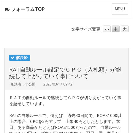
フォーラムTOP
メ
MENU
ニ
ュ
ー
文字サイズ
変更
小
中
大
解決済
RAT自動ルール設定でＣＰＣ（入札額）が継
続して上がっていく事について
相談者：非公開
2025/03/17 09:42
ＲＡＴの自動ルールで継続してＣＰＣが切りあがっていく事
を懸念しています。
RATの自動ルールで、例えば、過去30日間で、ROAS1000以
上の場合、CPCを3円アップ 上限40円としたとします。本
日、ある商品がたとえばROAS1500だったので、自動ルール