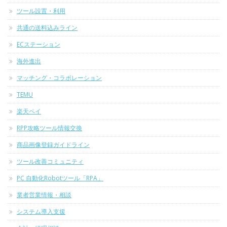
ツール設置・利用
共通の送料込みライン
ECステーション
海外進出
マッチング・コラボレーション
TEMU
楽天ペイ
RPP攻略ツール情報交換
商品画像登録ガイドライン
ツール改善コミュニティ
PC 自動化Robotツール「RPA」
業者営業情報・相談
システム導入支援