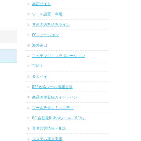
本店サイト
ツール設置・利用
共通の送料込みライン
ECステーション
海外進出
マッチング・コラボレーション
TEMU
楽天ペイ
RPP攻略ツール情報交換
商品画像登録ガイドライン
ツール改善コミュニティ
PC 自動化Robotツール「RPA」
業者営業情報・相談
システム導入支援