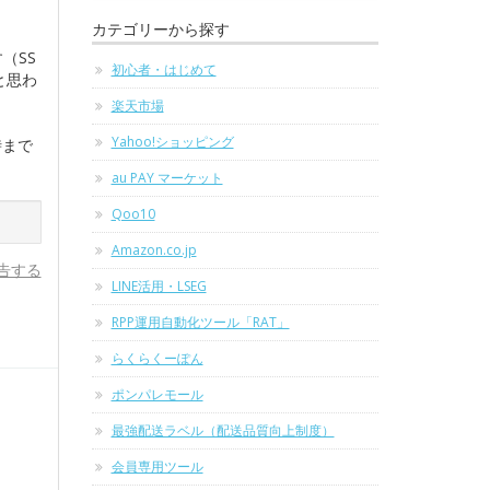
カテゴリーから探す
（SS
初心者・はじめて
と思わ
楽天市場
Yahoo!ショッピング
時まで
au PAY マーケット
Qoo10
Amazon.co.jp
告する
LINE活用・LSEG
RPP運用自動化ツール「RAT」
らくらくーぽん
ポンパレモール
最強配送ラベル（配送品質向上制度）
会員専用ツール