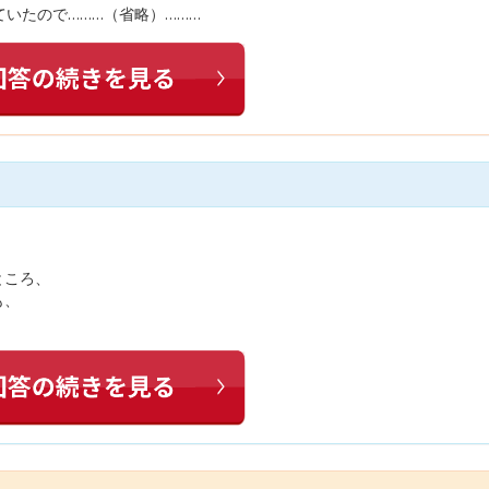
いたので………（省略）………
ところ、
も、