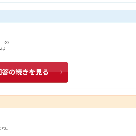
報」の
ムは
よね。