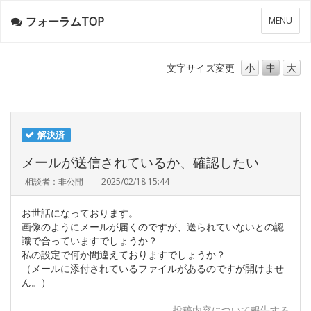
フォーラムTOP
メ
MENU
ニ
ュ
ー
文字サイズ
変更
小
中
大
解決済
メールが送信されているか、確認したい
相談者：非公開
2025/02/18 15:44
お世話になっております。
画像のようにメールが届くのですが、送られていないとの認
識で合っていますでしょうか？
私の設定で何か間違えておりますでしょうか？
（メールに添付されているファイルがあるのですが開けませ
ん。）
投稿内容について報告する