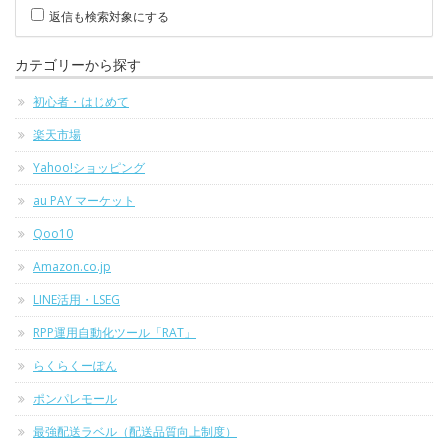
返信も検索対象にする
カテゴリーから探す
初心者・はじめて
楽天市場
Yahoo!ショッピング
au PAY マーケット
Qoo10
Amazon.co.jp
LINE活用・LSEG
RPP運用自動化ツール「RAT」
らくらくーぽん
ポンパレモール
最強配送ラベル（配送品質向上制度）