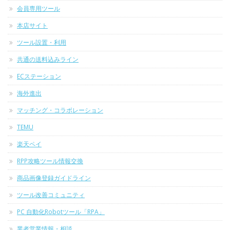
会員専用ツール
本店サイト
ツール設置・利用
共通の送料込みライン
ECステーション
海外進出
マッチング・コラボレーション
TEMU
楽天ペイ
RPP攻略ツール情報交換
商品画像登録ガイドライン
ツール改善コミュニティ
PC 自動化Robotツール「RPA」
業者営業情報・相談