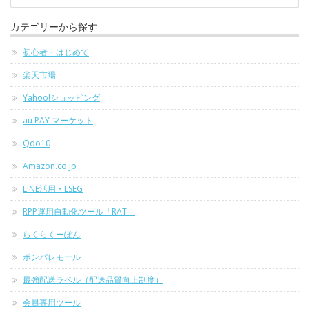
カテゴリーから探す
初心者・はじめて
楽天市場
Yahoo!ショッピング
au PAY マーケット
Qoo10
Amazon.co.jp
LINE活用・LSEG
RPP運用自動化ツール「RAT」
らくらくーぽん
ポンパレモール
最強配送ラベル（配送品質向上制度）
会員専用ツール