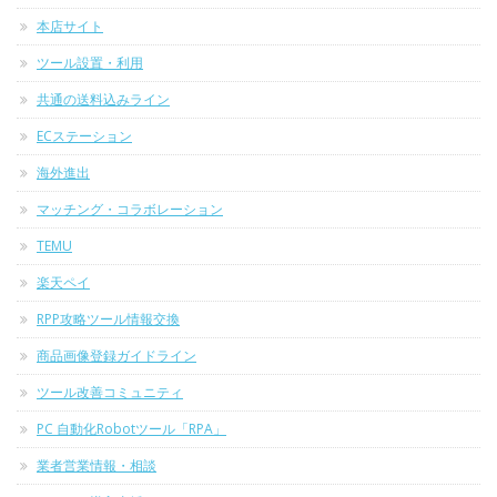
本店サイト
ツール設置・利用
共通の送料込みライン
ECステーション
海外進出
マッチング・コラボレーション
TEMU
楽天ペイ
RPP攻略ツール情報交換
商品画像登録ガイドライン
ツール改善コミュニティ
PC 自動化Robotツール「RPA」
業者営業情報・相談