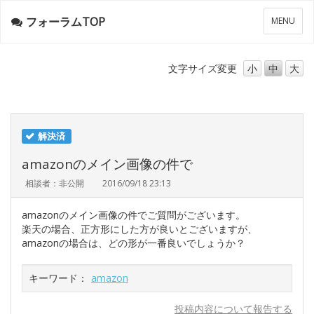
フォーラムTOP
メ
MENU
ニ
ュ
ー
文字サイズ
変更
小
中
大
解決済
amazonのメイン画像の件で
相談者：非公開
2016/09/18 23:13
amazonのメイン画像の件でご質問がございます。
楽天の場合、正方形にした方が良いとございますが、
amazonの場合は、どの形が一番良いでしょうか？
キーワード：
amazon
投稿内容について報告する