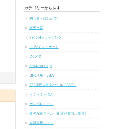
カテゴリーから探す
初心者・はじめて
楽天市場
Yahoo!ショッピング
au PAY マーケット
Qoo10
Amazon.co.jp
LINE活用・LSEG
RPP運用自動化ツール「RAT」
らくらくーぽん
ポンパレモール
最強配送ラベル（配送品質向上制度）
会員専用ツール