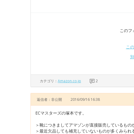
このフ
こ
カテゴリ：
Amazon.co.jp
2
返信者：非公開
2016/09/16 16:38
ECマスターズの塚本です。
＞靴につきましてアマゾンが直接販売しているもの
＞最近欠品しても補充していないものが多くみられ