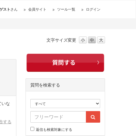
ゲスト
さん
会員サイト
ツール一覧
ログイン
文字サイズ
変更
小
中
大
質問を検索する
ていな
告する
返信も検索対象にする