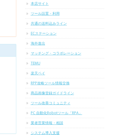
本店サイト
ツール設置・利用
共通の送料込みライン
ECステーション
海外進出
マッチング・コラボレーション
TEMU
楽天ペイ
RPP攻略ツール情報交換
商品画像登録ガイドライン
ツール改善コミュニティ
PC 自動化Robotツール「RPA」
業者営業情報・相談
システム導入支援