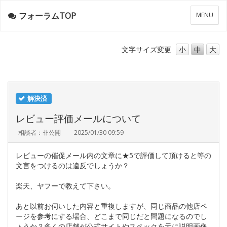
フォーラムTOP
メ
MENU
ニ
ュ
ー
文字サイズ
変更
小
中
大
解決済
レビュー評価メールについて
相談者：非公開
2025/01/30 09:59
レビューの催促メール内の文章に★5で評価して頂けると等の
文言をつけるのは違反でしょうか？
楽天、ヤフーで教えて下さい。
あと以前お伺いした内容と重複しますが、同じ商品の他店ペ
ージを参考にする場合、どこまで同じだと問題になるのでし
ょうか？多くの店舗が公式サイトやスペックを元に説明画像