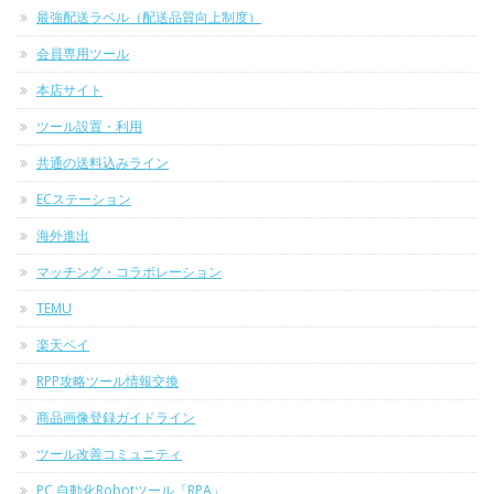
最強配送ラベル（配送品質向上制度）
会員専用ツール
本店サイト
ツール設置・利用
共通の送料込みライン
ECステーション
海外進出
マッチング・コラボレーション
TEMU
楽天ペイ
RPP攻略ツール情報交換
商品画像登録ガイドライン
ツール改善コミュニティ
PC 自動化Robotツール「RPA」