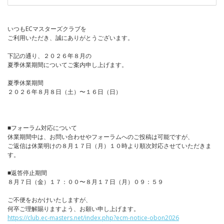
いつもECマスターズクラブを
ご利用いただき、誠にありがとうございます。
下記の通り、２０２６年８月の
夏季休業期間についてご案内申し上げます。
夏季休業期間
２０２６年８月８日（土）〜１６日（日）
■フォーラム対応について
休業期間中は、お問い合わせやフォーラムへのご投稿は可能ですが、
ご返信は休業明けの８月１７日（月）１０時より順次対応させていただきま
す。
■返答停止期間
８月７日（金）１７：００〜８月１７日（月）０９：５９
ご不便をおかけいたしますが、
何卒ご理解賜りますよう、お願い申し上げます。
https://club.ec-masters.net/index.php?ecm-notice-obon2026