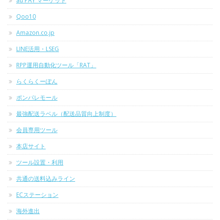
au PAY マーケット
Qoo10
Amazon.co.jp
LINE活用・LSEG
RPP運用自動化ツール「RAT」
らくらくーぽん
ポンパレモール
最強配送ラベル（配送品質向上制度）
会員専用ツール
本店サイト
ツール設置・利用
共通の送料込みライン
ECステーション
海外進出