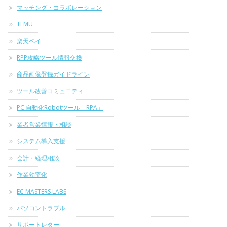
マッチング・コラボレーション
TEMU
楽天ペイ
RPP攻略ツール情報交換
商品画像登録ガイドライン
ツール改善コミュニティ
PC 自動化Robotツール「RPA」
業者営業情報・相談
システム導入支援
会計・経理相談
作業効率化
EC MASTERS LABS
パソコントラブル
サポートレター